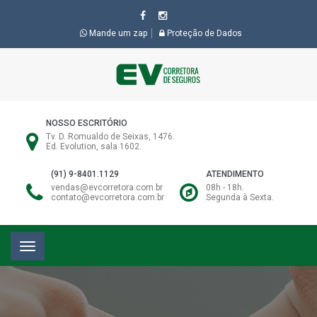
Mande um zap
Proteção de Dados
NOSSO ESCRITÓRIO
Tv. D. Romualdo de Seixas, 1476.
Ed. Evolution, sala 1602.
(91) 9-8401.1129
ATENDIMENTO
vendas@evcorretora.com.br
08h - 18h.
contato@evcorretora.com.br
Segunda à Sexta.
Alternar
navegação